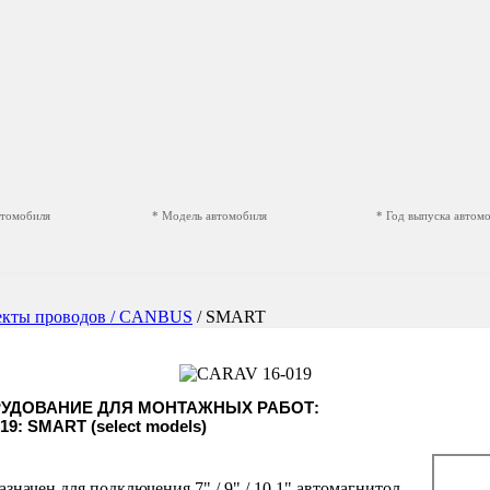
втомобиля
* Модель автомобиля
* Год выпуска автом
екты проводов / CANBUS
/ SMART
РУДОВАНИЕ ДЛЯ МОНТАЖНЫХ РАБОТ:
19: SMART (select models)
значен для подключения 7" / 9" / 10.1" автомагнитол