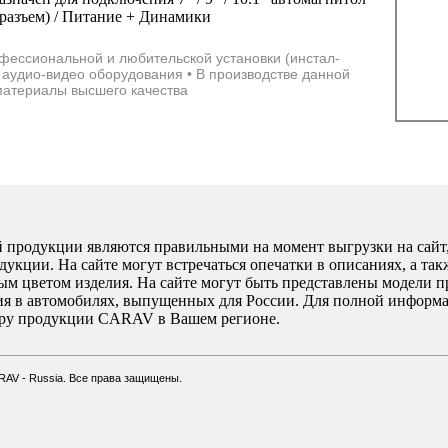
 разъем) / Питание + Динамики
фессиональной и любительской установки (инстал-
 аудио-видео оборудования • В производстве данной
материалы высшего качества
 продукции являются правильными на момент выгрузки на сайт,
кции. На сайте могут встречаться опечатки в описаниях, а так
ным цветом изделия. На сайте могут быть представлены модели п
ия в автомобилях, выпущенных для России. Для полной информ
еру продукции CARAV в Вашем регионе.
___________________________________________________________________________
RAV - Russia
.
Все права защищены.