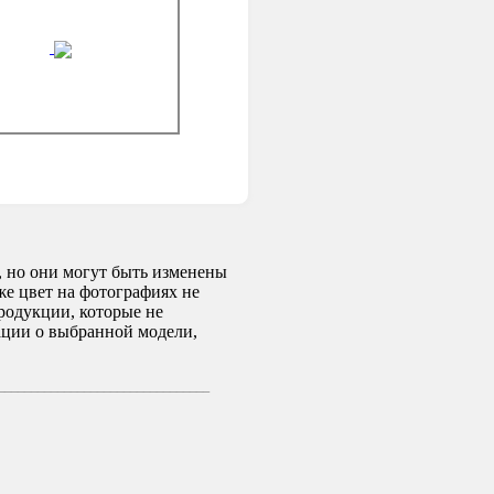
 но они могут быть изменены
же цвет на фотографиях не
родукции, которые не
ации о выбранной модели,
________________________________