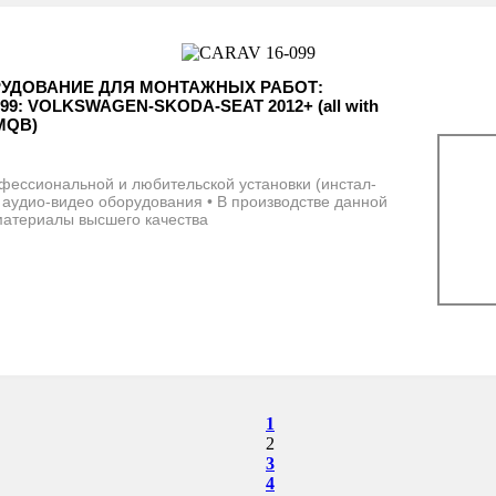
РУДОВАНИЕ ДЛЯ МОНТАЖНЫХ РАБОТ:
99: VOLKSWAGEN-SKODA-SEAT 2012+ (all with
 MQB)
фессиональной и любительской установки (инстал-
 аудио-видео оборудования • В производстве данной
материалы высшего качества
1
2
3
4